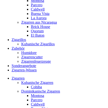
Montosa
Parcero
Caldwell
Buena Vista
La Aurora
Zigarren aus Nicaragua
Brick House
Quorum
El Baton
Zigarillos
Kubanische Zigarillos
Zubehör
Humidore
Zigarrencutter
Zigarrenfeuerzeuge
Sonderangebote
Zigarren-Wissen
Zigarren
Kubanische Zigarren
Cohiba
Dominikanische Zigarren
Montosa
Parcero
Caldwell