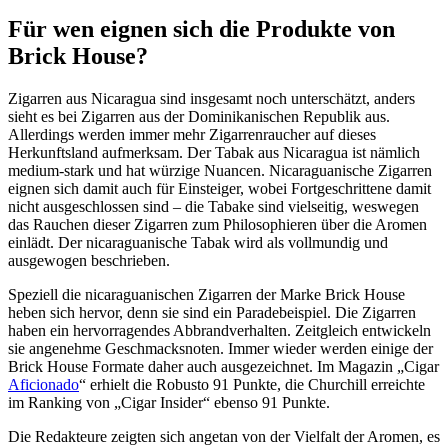
Für wen eignen sich die Produkte von
Brick House?
Zigarren aus Nicaragua sind insgesamt noch unterschätzt, anders
sieht es bei Zigarren aus der Dominikanischen Republik aus.
Allerdings werden immer mehr Zigarrenraucher auf dieses
Herkunftsland aufmerksam. Der Tabak aus Nicaragua ist nämlich
medium-stark und hat würzige Nuancen. Nicaraguanische Zigarren
eignen sich damit auch für Einsteiger, wobei Fortgeschrittene damit
nicht ausgeschlossen sind – die Tabake sind vielseitig, weswegen
das Rauchen dieser Zigarren zum Philosophieren über die Aromen
einlädt. Der nicaraguanische Tabak wird als vollmundig und
ausgewogen beschrieben.
Speziell die nicaraguanischen Zigarren der Marke Brick House
heben sich hervor, denn sie sind ein Paradebeispiel. Die Zigarren
haben ein hervorragendes Abbrandverhalten. Zeitgleich entwickeln
sie angenehme Geschmacksnoten. Immer wieder werden einige der
Brick House Formate daher auch ausgezeichnet. Im Magazin „Cigar
Aficionado
“ erhielt die Robusto 91 Punkte, die Churchill erreichte
im Ranking von „Cigar Insider“ ebenso 91 Punkte.
Die Redakteure zeigten sich angetan von der Vielfalt der Aromen, es