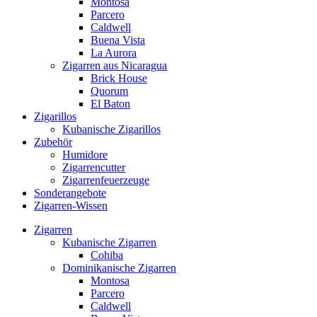
Montosa
Parcero
Caldwell
Buena Vista
La Aurora
Zigarren aus Nicaragua
Brick House
Quorum
El Baton
Zigarillos
Kubanische Zigarillos
Zubehör
Humidore
Zigarrencutter
Zigarrenfeuerzeuge
Sonderangebote
Zigarren-Wissen
Zigarren
Kubanische Zigarren
Cohiba
Dominikanische Zigarren
Montosa
Parcero
Caldwell