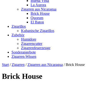
Buena Vista
La Aurora
Zigarren aus Nicaragua
Brick House
Quorum
El Baton
Zigarillos
Kubanische Zigarillos
Zubehör
Humidore
Zigarrencutter
Zigarrenfeuerzeuge
Sonderangebote
Zigarren-Wissen
Start
/
Zigarren
/
Zigarren aus Nicaragua
/ Brick House
Brick House