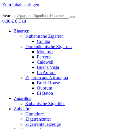
Zum Inhalt springen
Search
0,00
€
0
Cart
Zigarren
Kubanische Zigarren
Cohiba
Dominikanische Zigarren
Montosa
Parcero
Caldwell
Buena Vista
La Aurora
Zigarren aus Nicaragua
Brick House
Quorum
El Baton
Zigarillos
Kubanische Zigarillos
Zubehör
Humidore
Zigarrencutter
Zigarrenfeuerzeuge