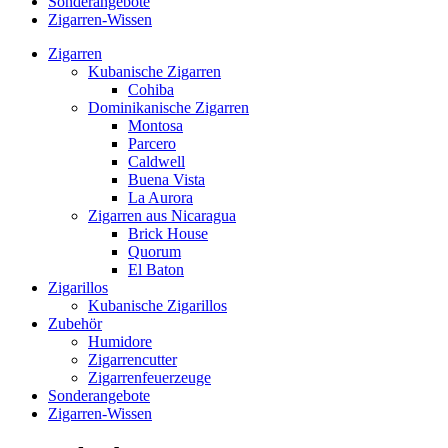
Sonderangebote
Zigarren-Wissen
Zigarren
Kubanische Zigarren
Cohiba
Dominikanische Zigarren
Montosa
Parcero
Caldwell
Buena Vista
La Aurora
Zigarren aus Nicaragua
Brick House
Quorum
El Baton
Zigarillos
Kubanische Zigarillos
Zubehör
Humidore
Zigarrencutter
Zigarrenfeuerzeuge
Sonderangebote
Zigarren-Wissen